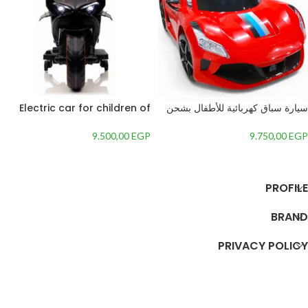
سيارة سباق كهربائية للأطفال بشحن
Electric car for children of
متطور وريموت كنترول، تصميم
both sexes from 3 to 12 years
رياضي جذاب وإضاءة LED مذهلة.
old
9.500,00
EGP
9.750,00
EGP
إضافة إلى السلة
إضافة إلى السلة
PROFILE
BRAND
PRIVACY POLICY