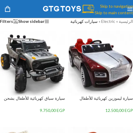
Skip to navigation
Skip to main content
الرئيسية
»
Electric
»
سيارات كهربائية
Show sidebar
Filters
سيارة ليموزين كهربائية للأطفال
سيارة سباق كهربائية للأطفال بشحن
بشحن متطور وريموت كنترول، تصميم
متطور وريموت كنترول، تصميم
رياضي جذاب وإضاءة LED مذهلة.
رياضي جذاب وإضاءة LED مذهلة.
9.750,00
EGP
12.500,00
EGP
إضافة إلى السلة
إضافة إلى السلة