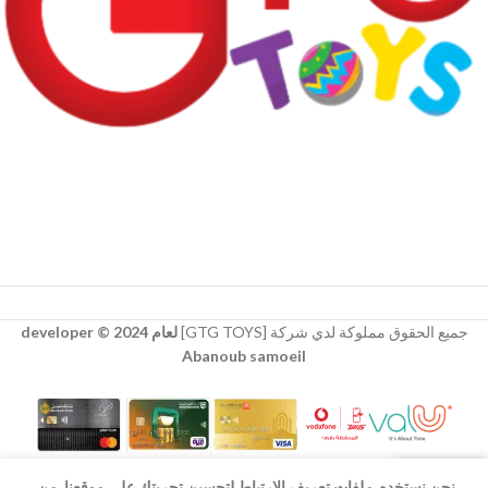
جميع الحقوق مملوكة لدي شركة [GTG TOYS]
لعام 2024 © developer
Abanoub samoeil
نحن نستخدم ملفات تعريف الارتباط لتحسين تجربتك على موقعنا. من