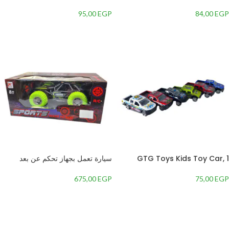
Control Toy Aircraft
Cute Red Car Piggy Bank Kids
Toy Money Box Saving
95,00
EGP
84,00
EGP
Deposit Boxes Electronic
إضافة إلى السلة
إضافة إلى السلة
Enfant Children Cash Coin
Safe (Color : Red)
GTG Toys Kids Toy Car, 1
سيارة تعمل بجهاز تحكم عن بعد
Piece
للاطفال
675,00
EGP
75,00
EGP
إضافة إلى السلة
إضافة إلى السلة