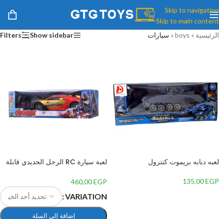
Skip to navigation
Skip to main content
الرئيسية
»
boys
»
سيارات
Show sidebar
Filters
لعبه دبابه بريموت كنترول
لعبة سيارة RC الرجل الحديدي قابلة
لاعادة الشحن مع ريموت كنترول،
مقياس 1:14 – متعددة الالوان
135,00
EGP
460,00
EGP
إضافة إلى السلة
VARIATION
إضافة إلى السلة