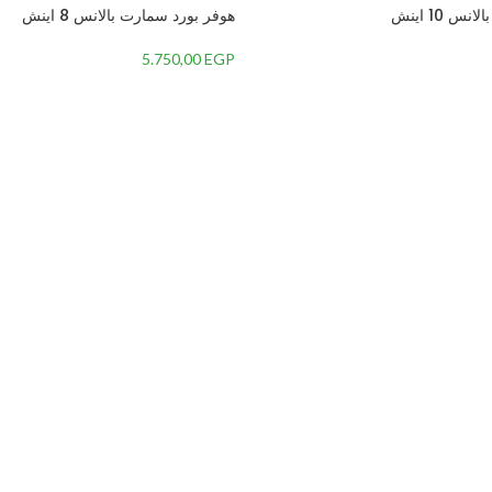
 10 اينش
هوفر بورد سمارت بالانس 8 اينش
5.750,00
EGP