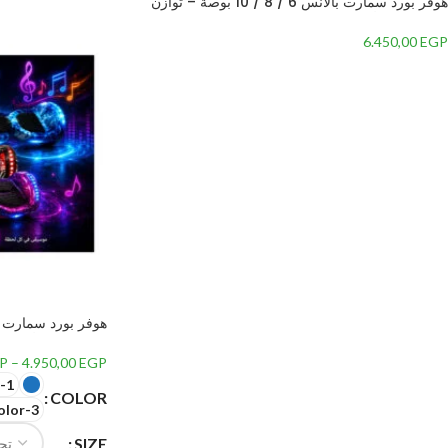
هوفر بورد سمارت بالانس 6 / 8 / 10 بوصة – توازن
ذكي، قوة، وأناقة في جهاز واحد – Blue, 10 inch
6.450,00
EGP
ذكي، قوة، وأناقة ف
P
–
4.950,00
EGP
-1
COLOR
olor-3
SIZE