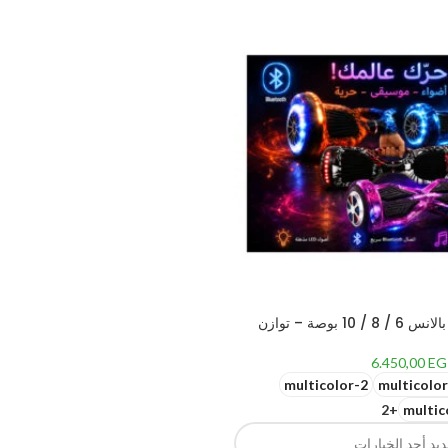
هوفر بورد سمارت بالانس 6 / 8 / 10 بوصة – توازن
ي جهاز واحد
6.450,00
EG
multicolor-2
multicolor
+2
multic