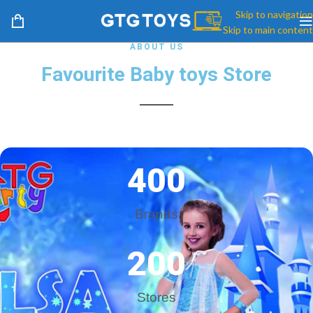
Skip to navigation
Skip to main content
ABOUT US
Favourite Baby toys Store
400
Brands
200
Stores