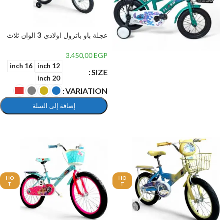
عجلة باو باترول اولادي 3 الوان ثلاث
مقاسات للاطفال من عمر 3 سنوات
الي 12 سنة
3.450,00
EGP
درجات
16 inch
12 inch
SIZE
20 inch
VARIATION
إضافة إلى السلة
تحديد أحد الخيارات
HO
HO
T
T