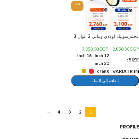
HO
T
عجلة ٍسونيك اولادي وبناني 3 الوان 3
مقاسات للاطفال من عمر 3 سنوات
الي 12 سنة
3.850,00
EGP
–
2.850,00
EGP
16 inch
12 inch
SIZE
20 inch
VARIATION
orang
إضافة إلى السلة
تحديد أحد الخيارات
→
4
3
2
1
PROFILE