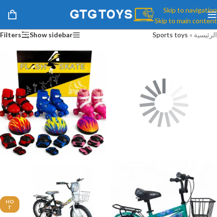
Skip to navigation
Skip to main content
الرئيسية
»
Sports toys
Show sidebar
Filters
BALLS
باتيناج
HO
T