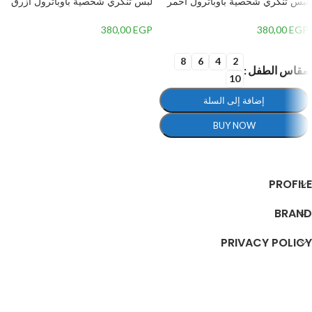
لبس تنكري شخصية باوباترول احمر
لبس تنكري شخصية باوباترول ازرق
– PAWPATROL Costume
– Paw Patrol Costume
380,00
EGP
380,00
EGP
8
6
4
2
إضافة إلى السلة
مقاس الطفل
10
إضافة إلى السلة
BUY NOW
تحديد أحد الخيارات
PROFILE
BRAND
PRIVACY POLICY