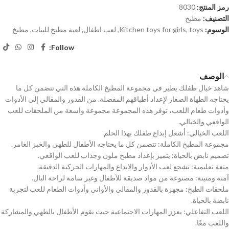
رمز المنتج:
8030
التصنيف:
مطبخ
الوسوم:
toys
,
Kitchen toys for girls
,
لعب اطفال
,
لعبة مطبخ للبنات
,
مطبخ
Follow:
الوصف
شاهد خيال طفلك يطير في مجموعة المطبخ الكاملة هذه التي تتضمن كل ما
يحتاجه الطهاة الصغار لإعداد أطباقهم المفضلة. من القدور والمقالي إلى الأدوات
وأدوات طعام اللعب، توفر هذه المجموعة مجموعة واسعة من الملحقات للعب
الواقعي والخيالي.
اللعب الخيالي: أشعل إبداع طفلك بهذا الحلم
مجموعة المطبخ الكاملة: تتضمن كل ما يحتاجه الأطفال للطهي والخبز الغامر.
تصميم نابض بالحياة: يتميز بإعداد مطبخ ملون وجذاب للعب الواقعي.
متعة تعليمية: تشجع لعب الأدوار والإبداع والمهارات الحركية الدقيقة.
آمنة ومتينة: مصنوعة من مواد صديقة للأطفال وغير سامة لراحة البال.
ملحقات الطبخ: مجهزة بالقدور والمقالي والأواني وأدوات الطعام للعب لتجربة
نابضة بالحياة.
اللعب التفاعلي: يعزز المهارات الاجتماعية حيث يقوم الأطفال بالطهي والمشاركة
واللعب معًا.