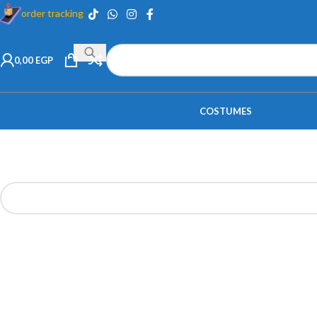
order tracking
0,00
EGP
COSTUMES