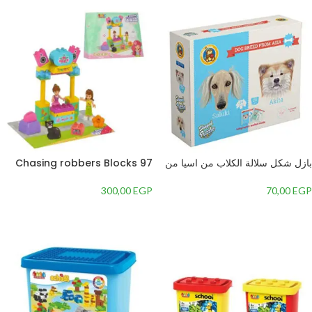
بازل شكل سلالة الكلاب من اسيا من
Chasing robbers Blocks 97
فلافي بير SH006 –
pcs
300,00
EGP
70,00
EGP
إضافة إلى السلة
إضافة إلى السلة