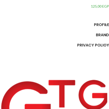
electric alarm light include
3AG3) Blocks 63 pcs
125,00
EGP
إضافة إلى السلة
PROFILE
BRAND
PRIVACY POLICY