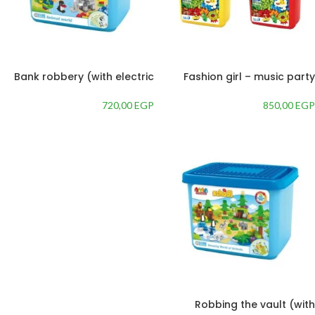
Bank robbery (with electric
Fashion girl – music party
alarm light include 3AG3)
Blocks 26 pcs
Blocks 25 pcs
720,00
EGP
850,00
EGP
إضافة إلى السلة
إضافة إلى السلة
Robbing the vault (with