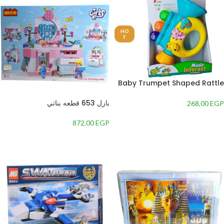
HO
T
Baby Trumpet Shaped Rattle
Toy for Developing Child’s
Skills
بازل 653 قطعه بناتي
268,00
EGP
إضافة إلى السلة
872,00
EGP
إضافة إلى السلة