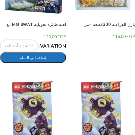
بازل الفراعنه 300قطعه -من
لعبة طائره تحويلية MG SWAT مع
+80 قطعه
116,00
EGP
120,00
EGP
إضافة إلى السلة
VARIATION
إضافة إلى السلة
تحديد أحد الخيارات