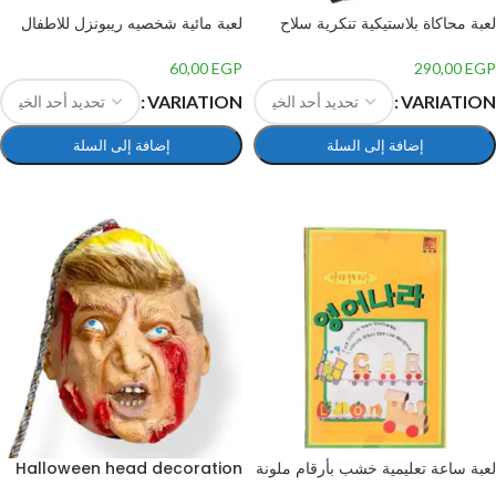
لعبة محاكاة بلاستيكية تنكرية سلاح
لعبة مائية شخصيه ريبونزل للاطفال
بشكل مطرقة
بلاستيك – متعدد الالوان TY-9758
60,00
EGP
290,00
EGP
VARIATION
VARIATION
إضافة إلى السلة
إضافة إلى السلة
تحديد أحد الخيارات
تحديد أحد الخيارات
لعبة ساعة تعليمية خشب بأرقام ملونة
Halloween head decoration
بتصميم دب للأطفال, متعدد الألوان