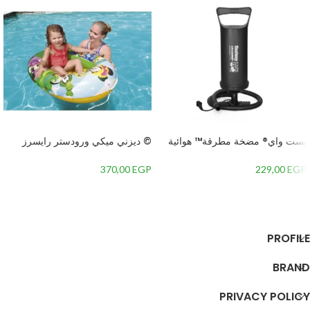
‏بست واي® مضخة مطرقة™ هوائية
‏© ديزني ميكي ورودستر رايسرز
مزدوجة المكبس الترددي 35 سم‏
شلاوتشبوت 102 × 69 سم‏
370,00
EGP
229,00
EGP
إضافة إلى السلة
إضافة إلى السلة
PROFILE
BRAND
PRIVACY POLICY