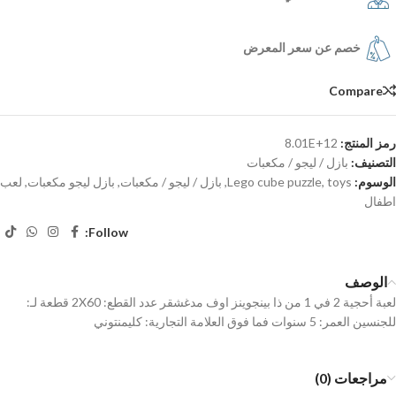
خصم عن سعر المعرض
Compare
رمز المنتج:
8.01E+12
التصنيف:
بازل / ليجو / مكعبات
الوسوم:
toys
,
Lego cube puzzle
,
بازل / ليجو / مكعبات
,
بازل ليجو مكعبات
,
لعب
اطفال
Follow:
الوصف
لعبة أحجية 2 في 1 من ذا بينجوينز اوف مدغشقر عدد القطع: 2X60 قطعة لـ:
للجنسين العمر: 5 سنوات فما فوق العلامة التجارية: كليمنتوني
مراجعات (0)