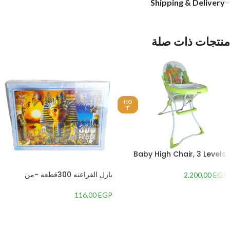
Shipping & Delivery
منتجات ذات صلة
HO
T
Baby High Chair, 3 Levels,
Adjustable Height
بازل الفراعنه 300قطعه -من
2.200,00
EGP
116,00
EGP
إضافة إلى السلة
إضافة إلى السلة