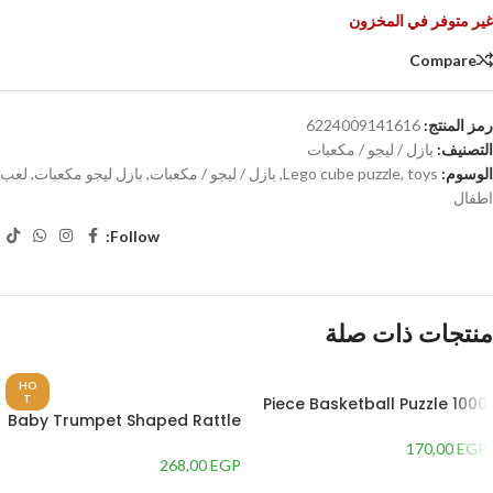
غير متوفر في المخزون
Compare
رمز المنتج:
6224009141616
التصنيف:
بازل / ليجو / مكعبات
الوسوم:
toys
,
Lego cube puzzle
,
بازل / ليجو / مكعبات
,
بازل ليجو مكعبات
,
لعب
اطفال
Follow:
منتجات ذات صلة
HO
T
1000 Piece Basketball Puzzle
Baby Trumpet Shaped Rattle
for Kids, White – GTG TOYS
Toy for Developing Child’s
170,00
EGP
Skills
268,00
EGP