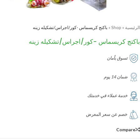
الرئيسية
»
Shop
»
باكتج كريسماس -كور/اجراس/تشكيله زينه
باكتج كريسماس -كور/اجراس/تشكيله زينه
تسوق بأمان
ضمان 14 يوم
خدمة عملاء في خدمتك
خصم عن سعر المعرض
Compare