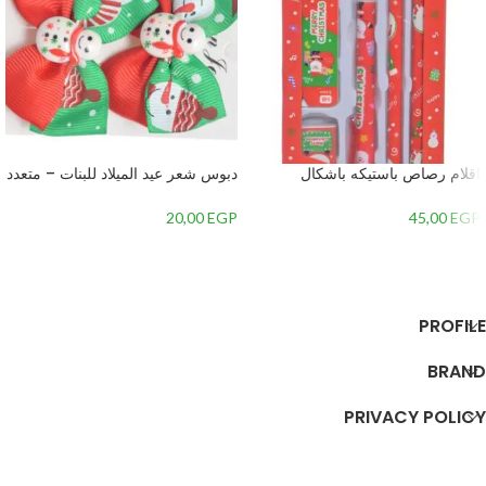
اقلام رصاص باستيكه باشكال
دبوس شعر عيد الميلاد للبنات – متعدد
كريسماس من ديتودو-3 قطع
الألوان – 1
-متعدداللون – 1
20,00
EGP
45,00
EGP
إضافة إلى السلة
إضافة إلى السلة
PROFILE
BRAND
PRIVACY POLICY