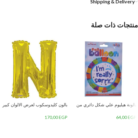
Shipping & Delivery
منتجات ذات صلة
بالونة هيليوم علي شكل دائري من
بالون كليدوسكوب لعرض الالوان كبير
كالي دي سكوب بالون تصميم كلمة انا
ذهبي على شكل حرف N من فويل
اسف،متعددة الالوان
مايلار
170,00
EGP
64,00
EGP
إضافة إلى السلة
إضافة إلى السلة