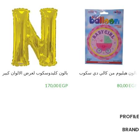
بالون هيليوم من كالي دي سكوب
بالون كليدوسكوب لعرض الالوان كبير
دائري بتصميم تهنئة مولود بنت برسمة
ذهبي على شكل حرف N من فويل
عربة بيبي،بينك
مايلار
170,00
EGP
80,00
EGP
إضافة إلى السلة
إضافة إلى السلة
PROFILE
BRAND