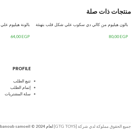
منتجات ذات صلة
بالون هيليوم من كالي دي سكوب علي شكل قلب بتهنئة
بالونة هيليوم عل
عيد الحب،احمر/جولد
بالون تصميم كلمة 
64,00
EGP
80,00
EGP
PROFILE
تتبع الطلب
إتمام الطلب
سلة المشتريات
جميع الحقوق مملوكة لدي شركة [GTG TOYS]
لعام 2024 © developer
banoub samoeil