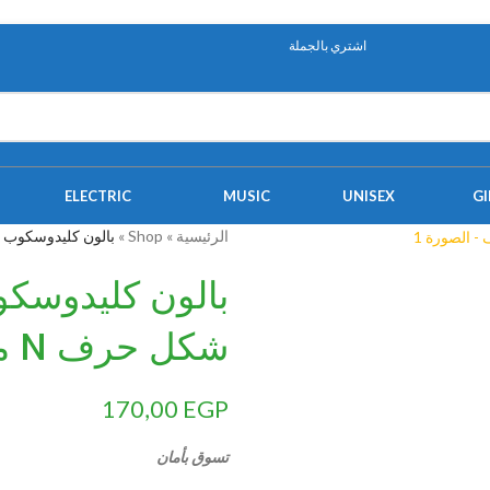
اشتري بالجملة
ELECTRIC
MUSIC
UNISEX
GI
الرئيسية
»
Shop
»
بالون كليدوسكوب لعرض 
بالون كليدوسكو
شكل حرف N من فويل مايلار
170,00
EGP
تسوق بأمان