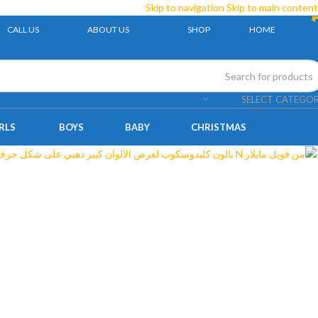
Skip to navigation
Skip to main content
CALL US
ABOUT US
SHOP
HOME
SELECT CATEGO
RLS
BOYS
BABY
CHRISTMAS