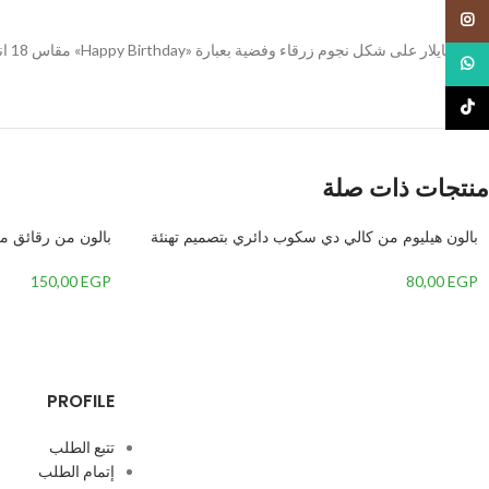
Instagram
بالون مايلار على شكل نجوم زرقاء وفضية بعبارة «Happy Birthday» مقاس 18 انش
WhatsApp
TikTok
منتجات ذات صلة
بالون هيليوم من كالي دي سكوب دائري بتصميم تهنئة
مولود بنت برسمة عربة بيبي،بينك
ارجواني ماجنتا 34 بوصة
150,00
EGP
80,00
EGP
PROFILE
تتبع الطلب
إتمام الطلب