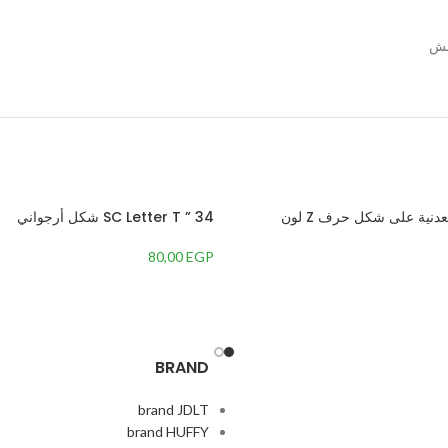
بالون من رقائق معدنية على شكل حرف Z لون
34 ” SC Letter T شكل أرجواني
80,00
EGP
BRAND
brand JDLT
brand HUFFY