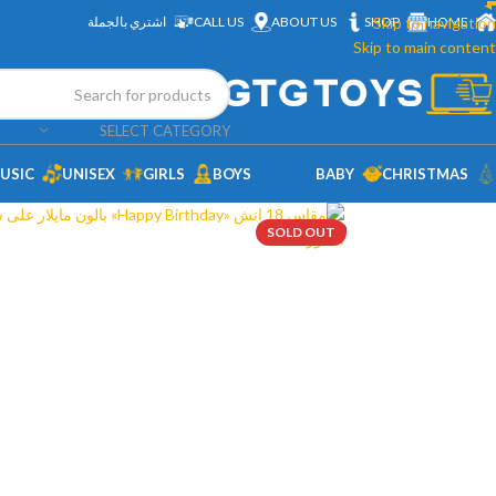
HOME
Skip to navigation
SHOP
ABOUT US
CALL US
اشتري بالجملة
Skip to main content
SELECT CATEGORY
USIC
UNISEX
GIRLS
BOYS
BABY
CHRISTMAS
SOLD OUT