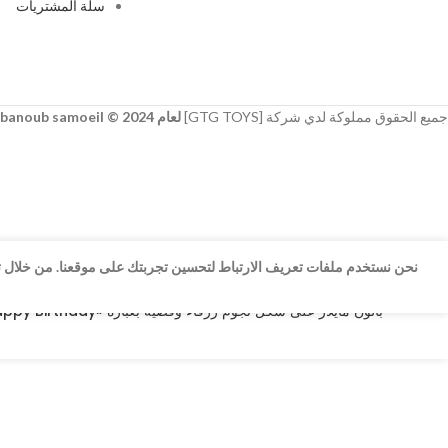
سلة المشتريات
جميع الحقوق مملوكة لدي شركة [GTG TOYS]
لعام 2024 © developer
banoub samoeil
نحن نستخدم ملفات تعريف الارتباط لتحسين تجربتك على موقعنا. من خلال تص
بالون مايلار على شكل نجوم زرقاء وفضية بعبارة «Happy Birthday» مقاس 18 انش