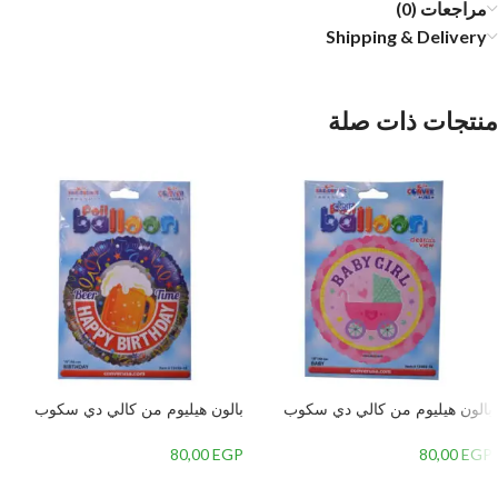
مراجعات (0)
Shipping & Delivery
منتجات ذات صلة
بالون هيليوم من كالي دي سكوب
بالون هيليوم من كالي دي سكوب
دائري بتصميم تهنئة مولود بنت برسمة
دائري بتصميم تهنئة عيد ميلاد،متعدد
عربة بيبي،بينك
الالوان
80,00
EGP
80,00
EGP