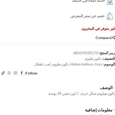
خدمة عملاء في خدمتك
خصم عن سعر المعرض
غير متوفر في المخزون
Compare
رمز المنتج:
681070105170
التصنيف:
بالون هليوم
الوسوم:
toys
,
Helium balloon
,
بالون هليوم
,
لعب اطفال
Follow:
الوصف
بالون هيليوم شكل حرف C لون ذهبي 34 بوصة
معلومات إضافية