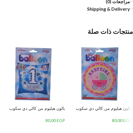
مراجعات (0)
Shipping & Delivery
منتجات ذات صلة
بالون هيليوم من كالي دي سكوب
بالون هيليوم من كالي دي سكوب
دائري بتصميم تهنئة مولود بنت برسمة
علي شكل مربع تهنئة عيد ميلاد سنة
عربة بيبي،بينك
اولي لولد،لبني
80,00
EGP
80,00
EGP