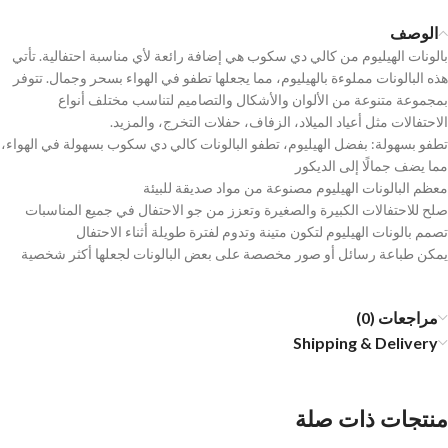
الوصف
بالونات الهيليوم من كالي دي سكوب هي إضافة رائعة لأي مناسبة احتفالية. تأتي
هذه البالونات مملوءة بالهيليوم، مما يجعلها تطفو في الهواء بسحر وجمال. تتوفر
بمجموعة متنوعة من الألوان والأشكال والتصاميم لتناسب مختلف أنواع
الاحتفالات مثل أعياد الميلاد، الزفاف، حفلات التخرج، والمزيد.
تطفو بسهولة: بفضل الهيليوم، تطفو البالونات كالي دي سكوب بسهولة في الهواء،
مما يضف جمالًا إلى الديكور
معظم البالونات الهيليوم مصنوعة من مواد صديقة للبيئة
صلح للاحتفالات الكبيرة والصغيرة وتعزز من جو الاحتفال في جميع المناسبات
تصمم بالونات الهيليوم لتكون متينة وتدوم لفترة طويلة أثناء الاحتفال
يمكن طباعة رسائل أو صور مخصصة على بعض البالونات لجعلها أكثر شخصية
مراجعات (0)
Shipping & Delivery
منتجات ذات صلة