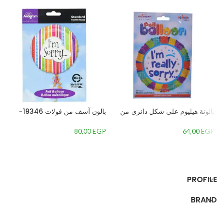
بالونة هيليوم علي شكل دائري من
بالون آسف من فولات 19346-
كالي دي سكوب بالون تصميم كلمة انا
01Aرقائق معدنية
اسف،متعددة الالوان
80,00
EGP
64,00
EGP
إضافة إلى السلة
إضافة إلى السلة
PROFILE
BRAND