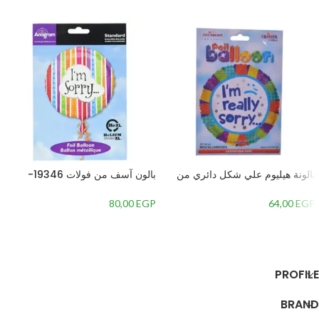
بالونة هيليوم علي شكل دائري من
بالون آسف من فولات 19346-
كالي دي سكوب بالون تصميم كلمة انا
01Aرقائق معدنية
اسف،متعددة الالوان
80,00
EGP
64,00
EGP
إضافة إلى السلة
إضافة إلى السلة
PROFILE
BRAND