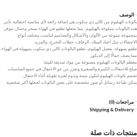
الوصف
بالونات الهيليوم من كالي دي سكوب هي إضافة رائعة لأي مناسبة احتفالية. تأتي
هذه البالونات مملوءة بالهيليوم، مما يجعلها تطفو في الهواء بسحر وجمال. تتوفر
بمجموعة متنوعة من الألوان والأشكال والتصاميم لتناسب مختلف أنواع
الاحتفالات مثل أعياد الميلاد، الزفاف، حفلات التخرج، والمزيد.
تطفو بسهولة: بفضل الهيليوم، تطفو البالونات كالي دي سكوب بسهولة في الهواء،
مما يضف جمالًا إلى الديكور
معظم البالونات الهيليوم مصنوعة من مواد صديقة للبيئة
صلح للاحتفالات الكبيرة والصغيرة وتعزز من جو الاحتفال في جميع المناسبات
تصمم بالونات الهيليوم لتكون متينة وتدوم لفترة طويلة أثناء الاحتفال
يمكن طباعة رسائل أو صور مخصصة على بعض البالونات لجعلها أكثر شخصية
مراجعات (0)
Shipping & Delivery
منتجات ذات صلة