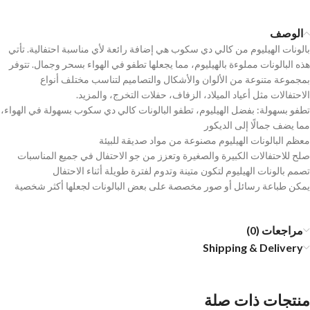
الوصف
بالونات الهيليوم من كالي دي سكوب هي إضافة رائعة لأي مناسبة احتفالية. تأتي
هذه البالونات مملوءة بالهيليوم، مما يجعلها تطفو في الهواء بسحر وجمال. تتوفر
بمجموعة متنوعة من الألوان والأشكال والتصاميم لتناسب مختلف أنواع
الاحتفالات مثل أعياد الميلاد، الزفاف، حفلات التخرج، والمزيد.
تطفو بسهولة: بفضل الهيليوم، تطفو البالونات كالي دي سكوب بسهولة في الهواء،
مما يضف جمالًا إلى الديكور
معظم البالونات الهيليوم مصنوعة من مواد صديقة للبيئة
صلح للاحتفالات الكبيرة والصغيرة وتعزز من جو الاحتفال في جميع المناسبات
تصمم بالونات الهيليوم لتكون متينة وتدوم لفترة طويلة أثناء الاحتفال
يمكن طباعة رسائل أو صور مخصصة على بعض البالونات لجعلها أكثر شخصية
مراجعات (0)
Shipping & Delivery
منتجات ذات صلة