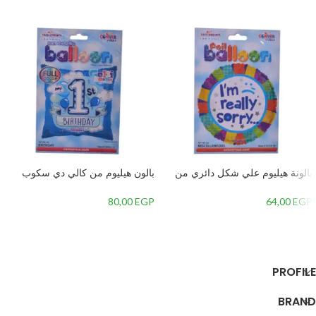
بالونة هيليوم علي شكل دائري من
بالون هيليوم من كالي دي سكوب
كالي دي سكوب بالون تصميم كلمة انا
علي شكل مربع تهنئة عيد ميلاد سنة
اسف،متعددة الالوان
اولي لولد،لبني
80,00
EGP
64,00
EGP
إضافة إلى السلة
إضافة إلى السلة
PROFILE
BRAND