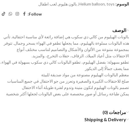
الوسوم:
toys
,
Helium balloon
,
بالون هليوم
,
لعب اطفال
Follow:
الوصف
بالونات الهيليوم من كالي دي سكوب هي إضافة رائعة لأي مناسبة احتفالية. تأتي
هذه البالونات مملوءة بالهيليوم، مما يجعلها تطفو في الهواء بسحر وجمال. تتوفر
بمجموعة متنوعة من الألوان والأشكال والتصاميم لتناسب مختلف أنواع
الاحتفالات مثل أعياد الميلاد، الزفاف، حفلات التخرج، والمزيد.
تطفو بسهولة: بفضل الهيليوم، تطفو البالونات كالي دي سكوب بسهولة في الهواء،
مما يضف جمالًا إلى الديكور
معظم البالونات الهيليوم مصنوعة من مواد صديقة للبيئة
صلح للاحتفالات الكبيرة والصغيرة وتعزز من جو الاحتفال في جميع المناسبات
تصمم بالونات الهيليوم لتكون متينة وتدوم لفترة طويلة أثناء الاحتفال
يمكن طباعة رسائل أو صور مخصصة على بعض البالونات لجعلها أكثر شخصية
مراجعات (0)
Shipping & Delivery