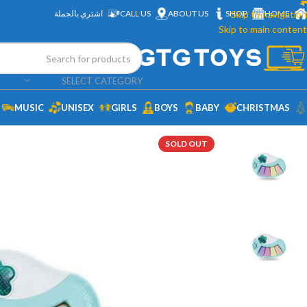
HOME
Skip to navigation
SHOP
ABOUT US
CALL US
اشتري بالجملة
Skip to main content
SELECT CATEGORY
MUSIC
UNISEX
GIRLS
BOYS
BABY
CHRISTMAS
SOLD OUT