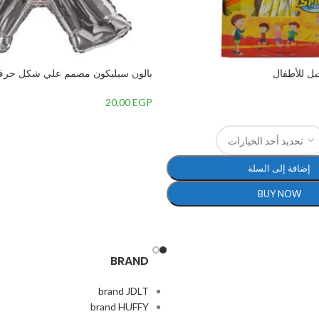
بل للأطفال
مقاس 34 بوصة
20,00
EGP
إضافة إلى السلة
BUY NOW
BRAND
brand JDLT
brand HUFFY