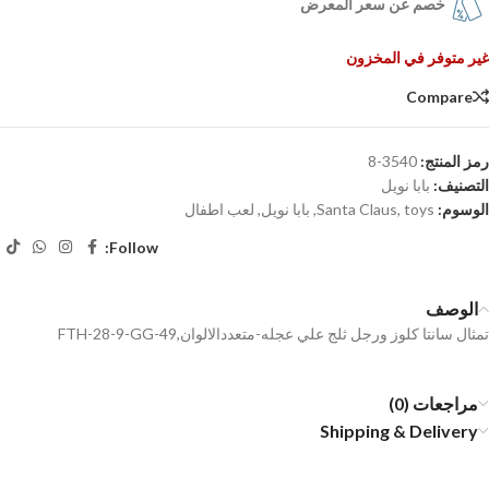
خصم عن سعر المعرض
غير متوفر في المخزون
Compare
رمز المنتج:
3540-8
التصنيف:
بابا نويل
الوسوم:
toys
,
Santa Claus
,
بابا نويل
,
لعب اطفال
Follow:
الوصف
تمثال سانتا كلوز ورجل ثلج علي عجله-متعددالالوان,FTH-28-9-GG-49
مراجعات (0)
Shipping & Delivery