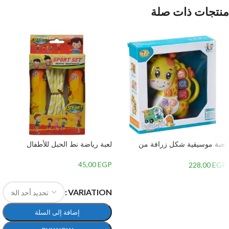
منتجات ذات صلة
لعبة موسيقية شكل زرافة من
لعبة رياضة نط الحبل للأطفال
جياليجو تويز 8556A
45,00
EGP
228,00
EGP
إضافة إلى السلة
VARIATION
إضافة إلى السلة