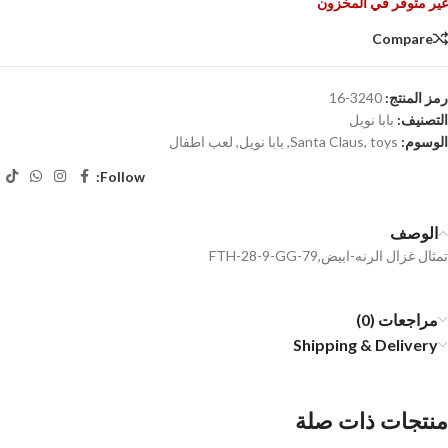
غير متوفر في المخزون
Compare
رمز المنتج:
3240-16
التصنيف:
بابا نويل
الوسوم:
toys
,
Santa Claus
,
بابا نويل
,
لعب اطفال
Follow:
الوصف
تمثال غزال الرنه-ابيض,FTH-28-9-GG-79
مراجعات (0)
Shipping & Delivery
منتجات ذات صلة