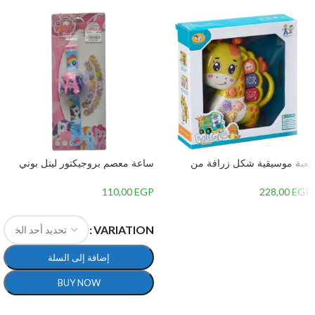
لعبة موسيقية شكل زرافة من
ساعة معصم بروجيكتور ليتل بوني
جياليجو تويز 8556A
للبنات
110,00
EGP
228,00
EGP
إضافة إلى السلة
VARIATION
إضافة إلى السلة
BUY NOW
تحديد أحد الخيارات