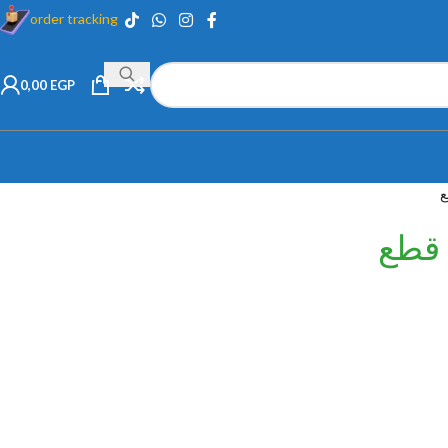
order tracking
0,00
EGP