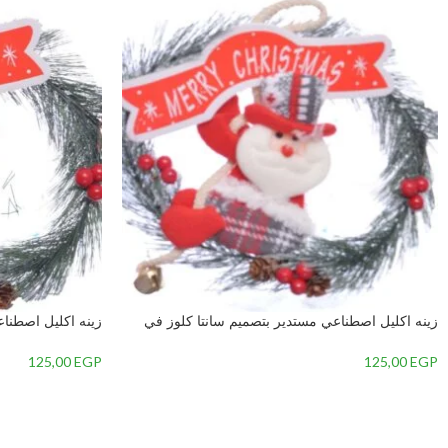
زينه اكليل اصطناعي مستدير بتصميم سانتا كلوز في
زينه اكليل اصطن
المنتصف-متعدداللون-7 – 1
متعدداللون-4 – 2
125,00
EGP
125,00
EGP