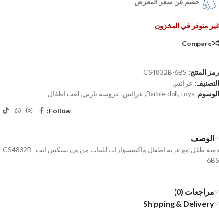
خصم عن سعر المعرض
غير متوفر في المخزون
Compare
رمز المنتج:
CS4832B-6BS
التصنيف:
عرائس
الوسوم:
toys
,
Barbie doll
,
عرائس
,
عروسة باربي
,
لعب اطفال
Follow:
الوصف
دمية طفل مع عربة اطفال واكسسوارات للبنات من ون سيكس ايت CS4832B-
6BS
مراجعات (0)
Shipping & Delivery