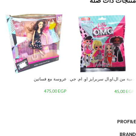
منتجات ذات صلة
دمية من ال.او.ال سربرايز او. ام. جي
عروسة مع فساتين
4 قطع بلاستيك – منعدد الالوان
475,00
EGP
45,00
EGP
إضافة إلى السلة
إضافة إلى السلة
PROFILE
BRAND