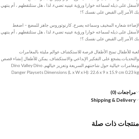
لأسفل على ذيله لسماعه خوارا ورؤية عينيه تضيء. لذا ، هل ستلتقطهم ، أم ينتهي
بك الأمر إلى القبض على نفسك ؟!
لإضاءة شعاره المخيف وسماعه يصرخ. كارنوتوروس جاهز للمضغ – اضغط
لأسفل على ذيله لسماعه خوارا ورؤية عينيه تضيء. لذا ، هل ستلتقطهم ، أم ينتهي
بك الأمر إلى القبض على نفسك ؟!
لعبة للأطفال تمنح الأطفال فرصة للاستكشاف عوالم مليئة بالمغامرات
والتحديات.يشجع على التفكير الإبداعي والاستكشاف. يمكن للأطفال إنشاء قصص
ومغامرات خيالية حول شاحنتهم السريعة وتعزيز خيالهم. Dino Valley Dino
Danger Playsets Dimensions (L x W x H): 22.6 x 9 x 15.9 cm 0.23 kg
مراجعات (0)
Shipping & Delivery
منتجات ذات صلة