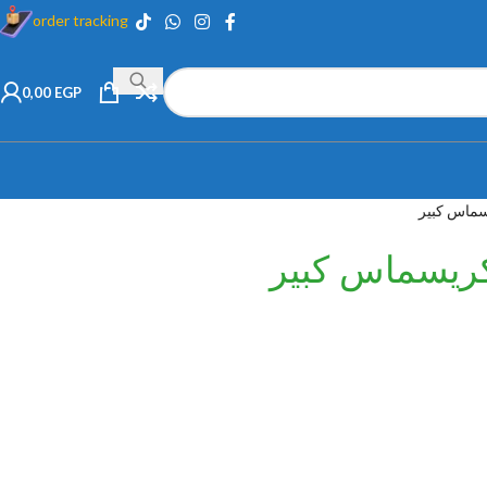
order tracking
0,00
EGP
سماس كبير
كريسماس كبير