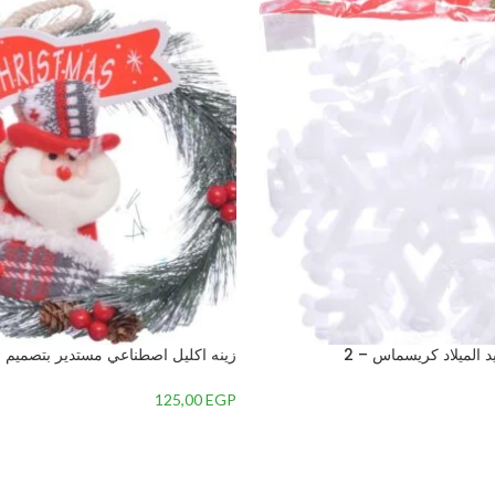
د الميلاد كريسماس – 2
زينه اكليل اصطناعي مستدير بتصميم
متعدداللون-4 – 2
125,00
EGP