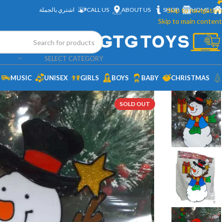
HOME
Skip to navigation
SHOP
ABOUT US
CALL US
اشتري بالجملة
Skip to main content
SELECT CATEGORY
MUSIC
UNISEX
GIRLS
BOYS
BABY
CHRISTMAS
SOLD OUT