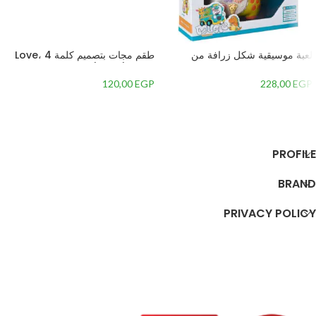
لعبة موسيقية شكل زرافة من
طقم مجات بتصميم كلمة Love، 4
جياليجو تويز 8556A
قطع – أسود وأبيض
120,00
EGP
228,00
EGP
إضافة إلى السلة
إضافة إلى السلة
PROFILE
BRAND
PRIVACY POLICY