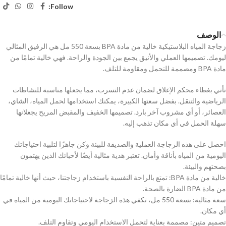
Follow:
الوصف
زجاجة المياه البلاستيكية خالية من مادة BPA بسعة 550 مل هي الرفيق المثالي
ليومك. تصميمها العملي والأنيق يجمع بين الجودة والراحة. فهي خالية تمامًا من
مادة BPA ومصممة للتحمل ومقاومة للتلف.
تأتي بغطاء محكم الإغلاق لضمان عدم التسرب، مما يجعلها مناسبة للنشاطات
الرياضية والتنقل. بفضل سعتها الكبيرة، يمكنك استخدامها لحمل المياه، الشاي،
العصائر، أو أي مشروب آخر بارد. تصميمها الخفيف والمقبض المريح يجعلانها
سهلة الحمل في أي مكان تذهب إليه.
احصل على هذه الزجاجة العملية والصديقة للبيئة وكن جاهزًا لتلبية احتياجاتك
اليومية من المياه بأناقة وأمان. تعتبر هدية مثالية أيضًا لأحبائك الذين يهتمون
بصحتهم والبيئة.
خالية من مادة BPA: تمتع بالراحة النفسية باستخدام زجاجتنا، حيث أنها خالية تمامًا
من مادة BPA الضارة بالصحة.
سعة مثالية: بسعة 550 مل، تكفي هذه الزجاجة لاحتياجاتك اليومية من المياه في
أي مكان.
تصميم متين: مصممة بعناية لتحمل الاستخدام اليومي وتقاوم التلف.