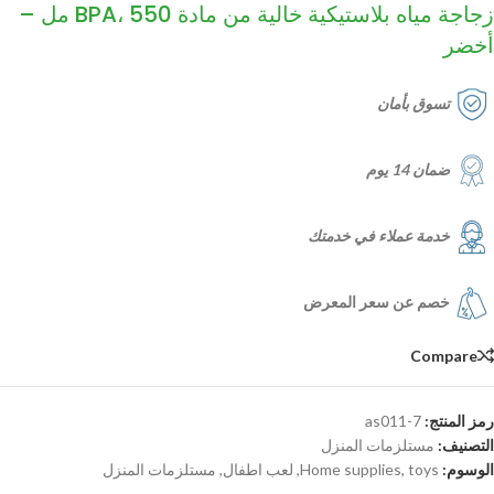
زجاجة مياه بلاستيكية خالية من مادة BPA، 550 مل –
أخضر
تسوق بأمان
ضمان 14 يوم
خدمة عملاء في خدمتك
خصم عن سعر المعرض
Compare
رمز المنتج:
as011-7
التصنيف:
مستلزمات المنزل
الوسوم:
toys
,
Home supplies
,
لعب اطفال
,
مستلزمات المنزل