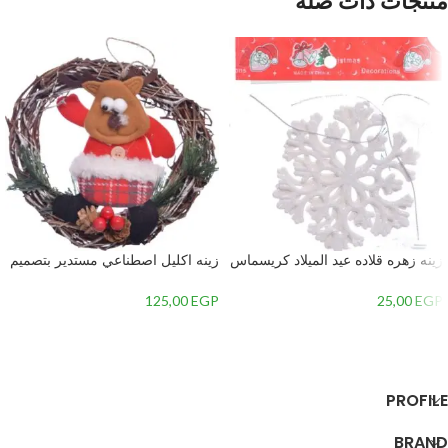
منتجات ذات صلة
زينه زهره قلاده عيد الميلاد كريسماس
زينه اكليل اصطناعي مستدير بتصميم
– 1
سانتا كلوز في المنتصف-
متعدداللون-7 – 2
125,00
EGP
25,00
EGP
إضافة إلى السلة
إضافة إلى السلة
PROFILE
BRAND