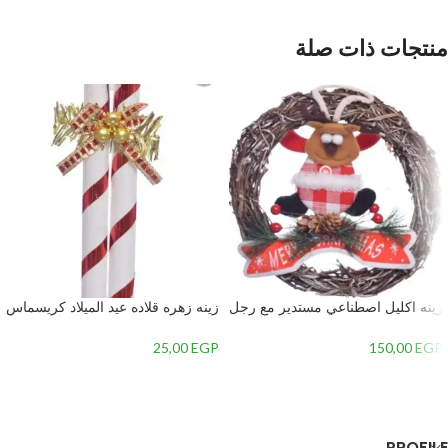
منتجات ذات صلة
زينه اكليل اصطناعي مستدير مع رجل
زينه زهره قلاده عيد الميلاد كريسماس
الجليد في المنتصف-متعدداللون-2 –
– 4
2
25,00
EGP
150,00
EGP
إضافة إلى السلة
إضافة إلى السلة
PROFILE