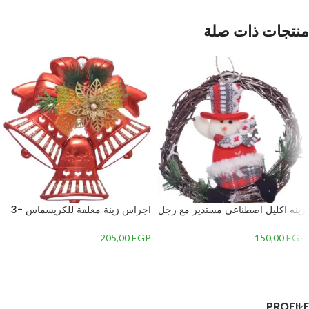
منتجات ذات صلة
زينه اكليل اصطناعي مستدير مع رجل
اجراس زينة معلقة للكريسماس -3
الجليد في المنتصف-متعدداللون-2 –
جرس – 2
1
205,00
EGP
150,00
EGP
إضافة إلى السلة
إضافة إلى السلة
PROFILE