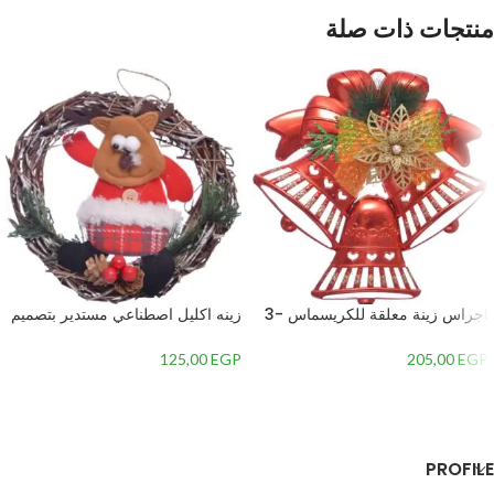
منتجات ذات صلة
اجراس زينة معلقة للكريسماس -3
زينه اكليل اصطناعي مستدير بتصميم
جرس – 2
سانتا كلوز في المنتصف-
متعدداللون-7 – 2
125,00
EGP
205,00
EGP
إضافة إلى السلة
إضافة إلى السلة
PROFILE