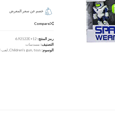
خصم عن سعر المعرض
Compare
رمز المنتج:
6.92122E+12
التصنيف:
مسدسات
الوسوم:
toys
,
Children's gun
,
لعب ا