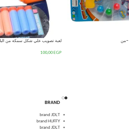
لعبة تصويب علي شكل سمكة من البل
6 قطع للأطفال, متعدد الألوان – 3
100,00
EGP
BRAND
brand JDLT
brand HUFFY
brand JDLT