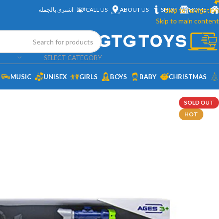
HOME
Skip to navigation
SHOP
ABOUT US
CALL US
اشتري بالجملة
Skip to main content
SELECT CATEGORY
MUSIC
UNISEX
GIRLS
BOYS
BABY
CHRISTMAS
SOLD OUT
HOT