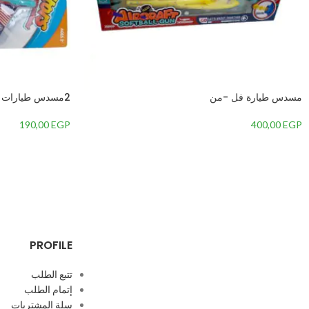
مسدس طيارة فل -من
2مسدس طيارات -من
190,00
EGP
400,00
EGP
PROFILE
تتبع الطلب
إتمام الطلب
سلة المشتريات