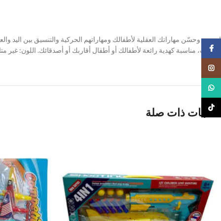
استمتع وحسّن مهاراتك العقلية لأطفالك ومهاراتهم الحركية والتنسيق بين اليد و
Facebook
الأوقات، مناسبة كهدية رائعة لأطفالك أو أطفال أقاربك أو أصدقائك. اللون: غير متاح، العمر: 3 
Instagram
WhatsApp
TikTok
منتجات ذات صلة