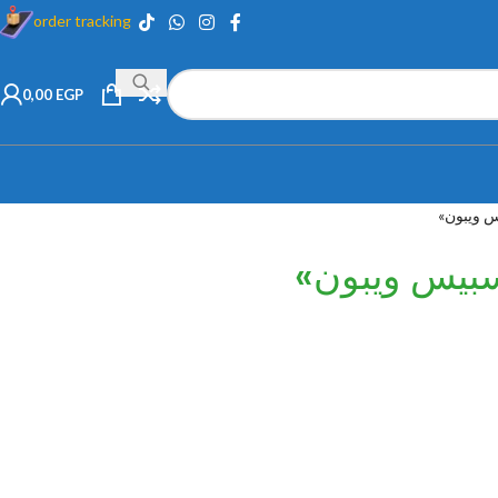
order tracking
0,00
EGP
 ويبون»
بيس ويبون»