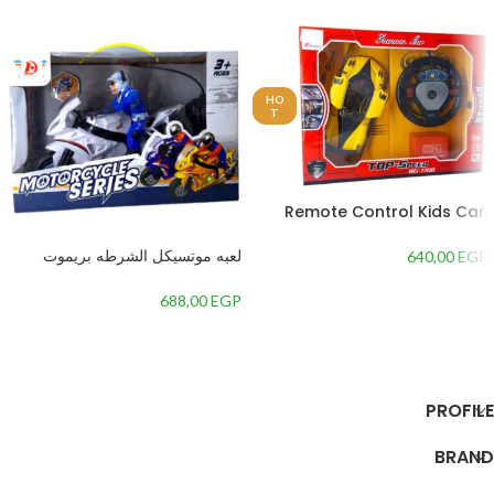
HO
T
Remote Control Kids Car,
Red – Yellow
لعبه موتسيكل الشرطه بريموت
640,00
EGP
كنترول
688,00
EGP
إضافة إلى السلة
إضافة إلى السلة
PROFILE
BRAND