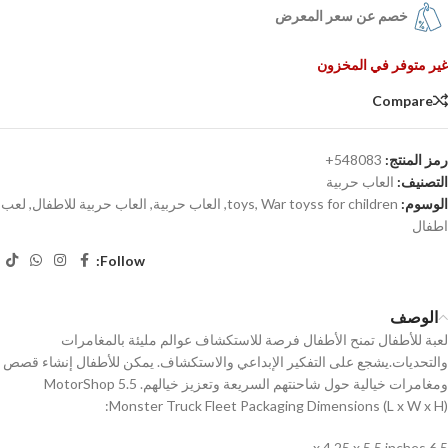
خصم عن سعر المعرض
غير متوفر في المخزون
Compare
رمز المنتج:
548083+
التصنيف:
العاب حربية
الوسوم:
War toyss for children
,
toys
,
العاب حربية
,
العاب حربية للاطفال
,
لعب
اطفال
Follow:
الوصف
لعبة للأطفال تمنح الأطفال فرصة للاستكشاف عوالم مليئة بالمغامرات
والتحديات.يشجع على التفكير الإبداعي والاستكشاف. يمكن للأطفال إنشاء قصص
ومغامرات خيالية حول شاحنتهم السريعة وتعزيز خيالهم. MotorShop 5.5
Monster Truck Fleet Packaging Dimensions (L x W x H):
6.5 x 4.25 x 5.5 inches