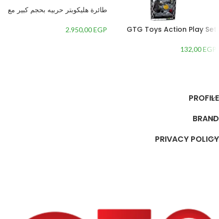
طائرة هليكوبتر حربيه بحجم كبير مع
دبابة و جنود وباخرة مائية حربية من
سولدر واسلحة متعددة ونور LED
GTG Toys Action Play Set
2.950,00
EGP
وصوت قوي-
with Mask and Axe
132,00
EGP
إضافة إلى السلة
إضافة إلى السلة
PROFILE
BRAND
PRIVACY POLICY