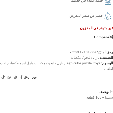
خدمة عملاء في خدمتك
خصم عن سعر المعرض
غير متوفر في المخزون
Compare
رمز المنتج:
6223006020634
التصنيف:
بازل / ليجو / مكعبات
الوسوم:
toys
,
Lego cube puzzle
,
بازل / ليجو / مكعبات
,
بازل ليجو مكعبات
,
لعب
اطفال
Follow:
الوصف
سيمبا – 108 قطعة