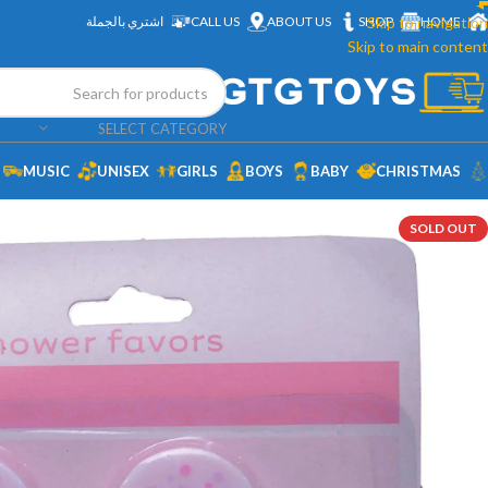
HOME
Skip to navigation
SHOP
ABOUT US
CALL US
اشتري بالجملة
Skip to main content
SELECT CATEGORY
MUSIC
UNISEX
GIRLS
BOYS
BABY
CHRISTMAS
SOLD OUT