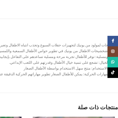
Facebook
شخشيخات لمولود من يونيك لتجهيزات حفلات السبوع وتجذب انتباه الاطفال وتعبر
تساهم شخشيخات الاطفال من يونيك في تطوير حواس الأطفال السمعية واللمسية
Instagram
ممتعة ومسلية: توفر للأطفال تجربة مرحة ومسلية تساعدهم على التفاعل بإيجابية
WhatsApp
تحفيز الخيال: تشجع على تنمية خيال الأطفال وقدرتهم على اللعب الإبداعي.
سهولة الاستخدام: منتج سهل الاستخدام بواسطة الأطفال الصغار
TikTok
تنمية المهارات الحركية: يمكن للأطفال الصغار تطوير مهاراتهم الحركية الدقيق
منتجات ذات صلة