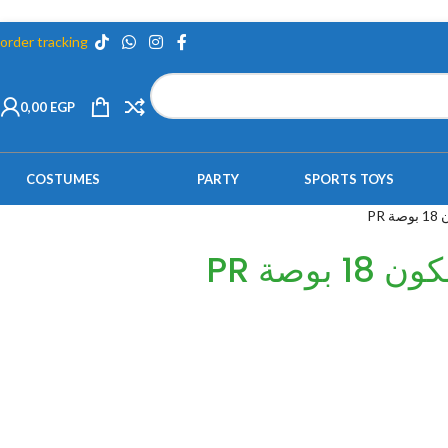
order tracking
0,00
EGP
COSTUMES
PARTY
SPORTS TOYS
PR
وصة PR