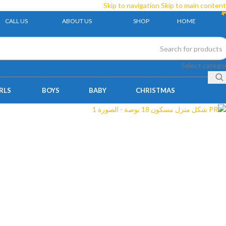
Skip to navigation
Skip to main content
CALL US
ABOUT US
SHOP
HOME
Sold out
Select catego
RLS
BOYS
BABY
CHRISTMAS