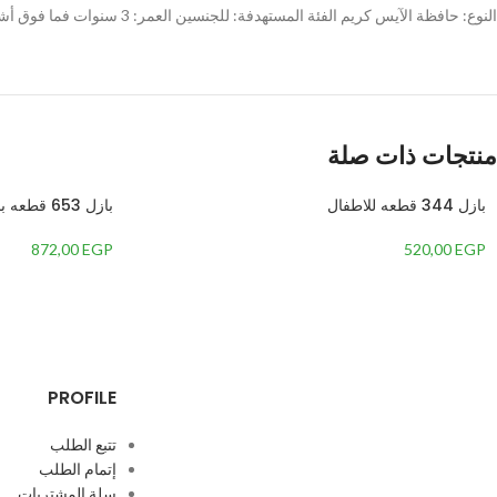
النوع: حافظة الآيس كريم الفئة المستهدفة: للجنسين العمر: 3 سنوات فما فوق أشكال ملونة وسحرية. 25 قطعة
Instagram
WhatsApp
TikTok
منتجات ذات صلة
بازل 344 قطعه للاطفال
بازل 653 قطعه بناتي
872,00
EGP
520,00
EGP
PROFILE
تتبع الطلب
إتمام الطلب
سلة المشتريات