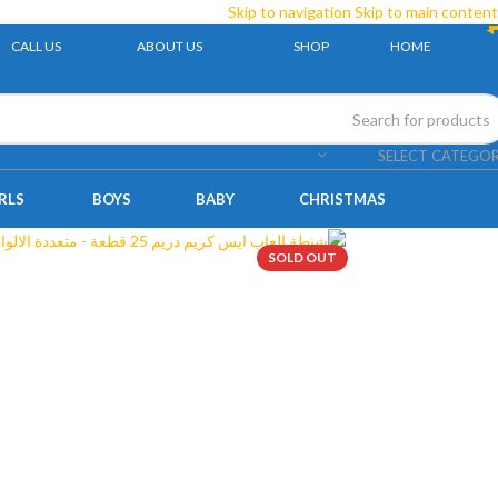
Skip to navigation
Skip to main content
CALL US
ABOUT US
SHOP
HOME
SELECT CATEGO
RLS
BOYS
BABY
CHRISTMAS
SOLD OUT