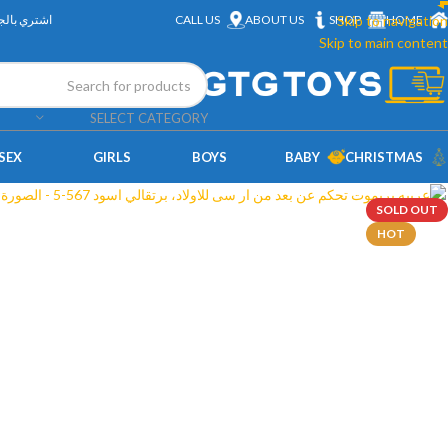
HOME
Skip to navigation
SHOP
ABOUT US
CALL US
اشتري بالج
Skip to main content
SELECT CATEGORY
SEX
GIRLS
BOYS
BABY
CHRISTMAS
SOLD OUT
HOT