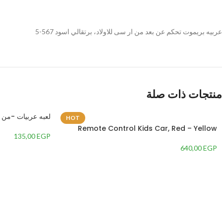
Facebook
Instagram
عربيه بريموت تحكم عن بعد من ار سى للاولاد، برتقالي اسود 567-5
WhatsApp
TikTok
منتجات ذات صلة
لعبه عربيات -من
HOT
Remote Control Kids Car, Red – Yellow
135,00
EGP
640,00
EGP