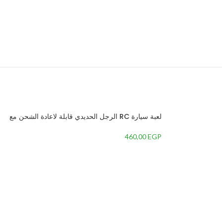
لعبة سيارة RC الرجل الحديدي قابلة لاعادة الشحن مع
ريموت كنترول، مقياس 1:14 – متعددة الالوان
460,00
EGP