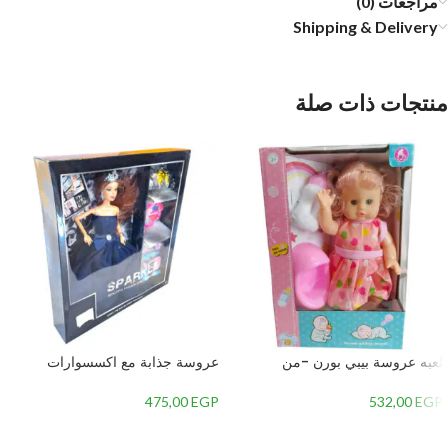
مراجعات (0)
Shipping & Delivery
منتجات ذات صلة
لعبه عروسة بيبي بورن -من
عروسة جذابة مع اكسسوارات
475,00
EGP
532,00
EGP