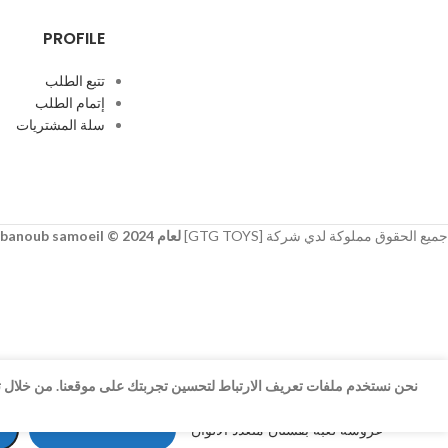
PROFILE
تتبع الطلب
إتمام الطلب
سلة المشتريات
جميع الحقوق مملوكة لدي شركة [GTG TOYS]
لعام 2024 © developer
banoub samoeil
نحن نستخدم ملفات تعريف الارتباط لتحسين تجربتك على موقعنا. من خلال تص
SELECT OPTIONS
عروسة لعبة بفستان متعدد الالوان