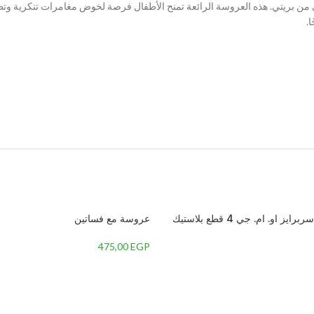
ي من بريتي. هذه العروسة الرائعة تمنح الأطفال فرصة لخوض مغامرات تنكرية وتطو
.
دمية من ال.او.ال سربرايز او. ام. جي 4 قطع بلاستيك
عروسة مع فساتين
475,00
EGP