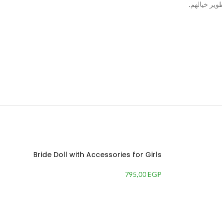
ير خيالهم.
Bride Doll with Accessories for Girls
795,00
EGP