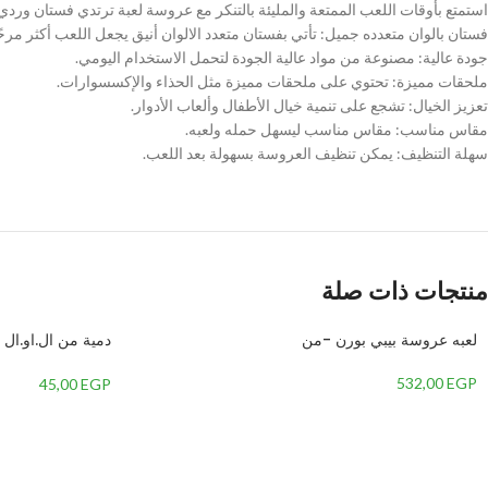
استمتع بأوقات اللعب الممتعة والمليئة بالتنكر مع عروسة لعبة ترتدي فستان ورد
Instagram
فستان بالوان متعدده جميل: تأتي بفستان متعدد الالوان أنيق يجعل اللعب أكثر مرحًا
جودة عالية: مصنوعة من مواد عالية الجودة لتحمل الاستخدام اليومي.
WhatsApp
ملحقات مميزة: تحتوي على ملحقات مميزة مثل الحذاء والإكسسوارات.
تعزيز الخيال: تشجع على تنمية خيال الأطفال وألعاب الأدوار.
TikTok
مقاس مناسب: مقاس مناسب ليسهل حمله ولعبه.
سهلة التنظيف: يمكن تنظيف العروسة بسهولة بعد اللعب.
منتجات ذات صلة
لعبه عروسة بيبي بورن -من
– منعدد الالوان
532,00
EGP
45,00
EGP