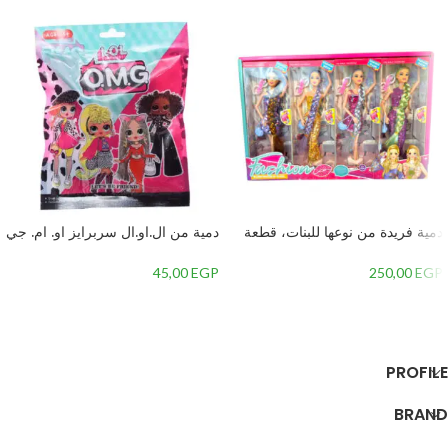
دمية فريدة من نوعها للبنات، قطعة
دمية من ال.او.ال سربرايز او. ام. جي
واحدة
4 قطع بلاستيك – منعدد الالوان
45,00
EGP
250,00
EGP
إضافة إلى السلة
إضافة إلى السلة
PROFILE
BRAND