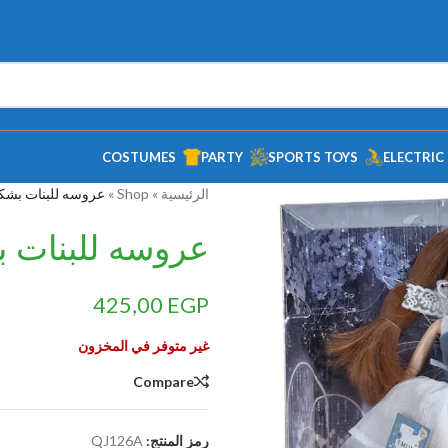
COSTUMES
PARTY
SPORTS TOYS
ELECTRIC
الرئيسية
»
Shop
»
عروسه للبنات بشكله
عروسه للبنات ب
425,00
EGP
غير متوفر في المخزون
Compare
رمز المنتج:
QJ126A