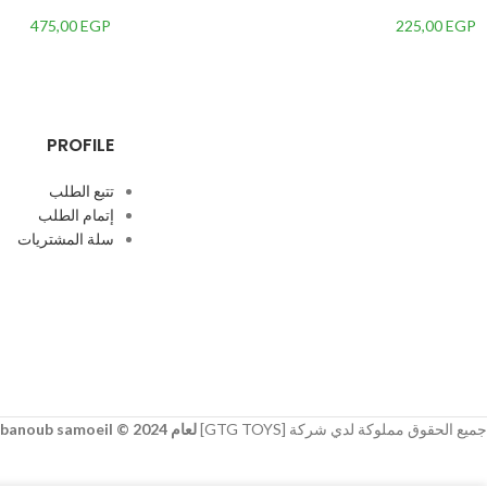
475,00
EGP
225,00
EGP
PROFILE
تتبع الطلب
إتمام الطلب
سلة المشتريات
جميع الحقوق مملوكة لدي شركة [GTG TOYS]
لعام 2024 © developer
banoub samoeil